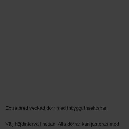
m
a
t
Extra bred veckad dörr med inbyggt insektsnät.
Välj höjdintervall nedan. Alla dörrar kan justeras med