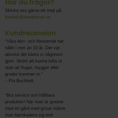
Har du frågor?
Skicka oss gärna ett mejl på:
kontakt@insektsnat.se
Kundrecension
“Våra dörr- och fönsternät har
hållit i mer än 10 år. Det var
absolut det bästa vi någonsin
gjort. Skönt att kunna lufta ut
utan att flugor, myggor eller
grodor kommer in.”
– Pia Buchholt
“Bra service och hållbara
produkter! När man är granne
med en gård med grisar måste
man barrikadera sig mot