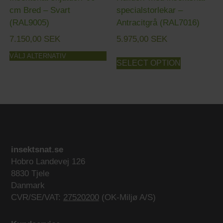
cm Bred – Svart
specialstorlekar –
(RAL9005)
Antracitgrå (RAL7016)
7.150,00
SEK
5.975,00
SEK
VÄLJ ALTERNATIV
SELECT OPTION
insektsnat.se
Hobro Landevej 126
8830 Tjele
Danmark
CVR/SE/VAT:
27520200
(OK-Miljø A/S)