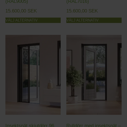
(RAL9005)
(RAL7016)
15.600,00
SEK
15.600,00
SEK
VÄLJ ALTERNATIV
VÄLJ ALTERNATIV
Insektsnät skjutdörr 96
Rulldörr med insektsnät –